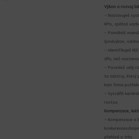
Výkon a rozvoj lid
– Nastavuješ sys
KPIs, zpětná vaz
– Pomáháš manaž
(podvýkon, odcho
– Identifikuješ klí
dřív, než nastan
– Povedeš celý ro
to nástroj, který
kam firma potřeb
– Vytváříš kariérn
rostou
Kompenzace, kult
– Kompenzace a b
konkurenceschopn
přehled o trhu