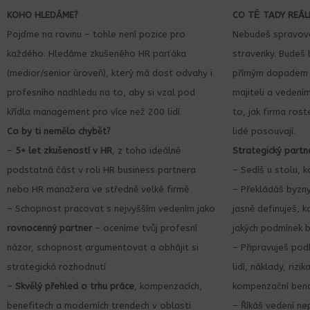
KOHO HLEDÁME?
CO TĚ TADY REÁL
Pojďme na rovinu – tohle není pozice pro
Nebudeš spravova
každého. Hledáme zkušeného HR parťáka
stravenky. Budeš
(medior/senior úroveň), který má dost odvahy i
přímým dopadem n
profesního nadhledu na to, aby si vzal pod
majiteli a vedení
křídla management pro více než 200 lidí.
to, jak firma rost
Co by ti nemělo chybět?
lidé posouvají.
–
5+ let zkušeností v HR
, z toho ideálně
Strategický partn
podstatná část v roli HR business partnera
– Sedíš u stolu, 
nebo HR manažera ve středně velké firmě
– Překládáš byzny
– Schopnost pracovat s nejvyšším vedením jako
jasně definuješ, ko
rovnocenný partner
– oceníme tvůj profesní
jakých podmínek
názor, schopnost argumentovat a obhájit si
– Připravuješ pod
strategická rozhodnutí
lidí, náklady, rizi
–
Skvělý přehled o trhu práce
, kompenzacích,
kompenzační ben
benefitech a moderních trendech v oblasti
– Říkáš vedení ne