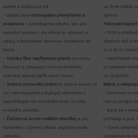
vedení a stabilizace lidí
ve firmě reálně vn
– Balanc mezi
strategickým přemýšlením a
týmech
exekutivou
– potřebujeme někoho, kdo umí
Plánování kapacit
vymyslet koncepci, ale nebojí se vyhrnout si
– Držíš si přehled
rukávy a každodenní operativu dotáhnout do
dispozici teď a 
konce
za 6 až 12 měsíců
–
Odvaha říkat nepříjemnou pravdu
na rovinu,
– Identifikuješ mí
férovost a schopnost vést konstruktivní,
na špatném místě 
otevřený dialog napříč celou firmou
na výsledcích
–
Znalost pracovního práva
na takové úrovni, že
Nábor a adaptac
se v něm bezpečně pohybuješ sám/sama a
– Dostaneš na sta
nepotřebuješ mít na každém kroku za zády
role po podpis s
externího právníka
– Bavíš se s man
–
Čeština na úrovni rodilého mluvčího
je pro
potřebují a proč 
komunikaci s týmem základ, angličtina bude
– Stavíš adaptaci
výhodou
produktivní co nej