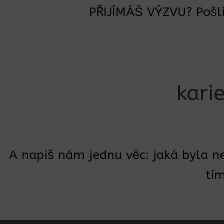
PŘIJÍMÁŠ VÝZVU? Pošli
kari
A napiš nám jednu věc: jaká byla nejv
tím