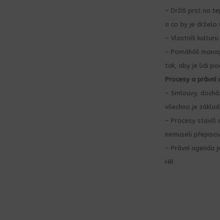
– Držíš prst na te
a co by je drželo 
– Vlastníš kulturu
– Pomáháš manag
tak, aby je lidi poc
Procesy a právní
– Smlouvy, dochá
všechno je základ
– Procesy stavíš 
nemuseli přepiso
– Právní agenda j
HR