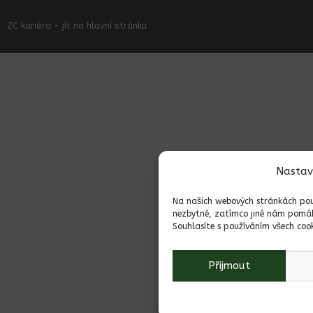
ZC kariéra - jít na hlavní stránku
Nastav
Na našich webových stránkách použ
nezbytné, zatímco jiné nám pomáha
Souhlasíte s používáním všech cook
Přijmout